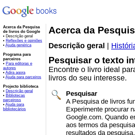
Acerca da Pesquisa
Acerca da Pesquis
de livros do Google
• Descrição geral
•
Reflexões e opiniões
Descrição geral
|
Históri
•
Ajuda genérica
Programa para
Pesquisar o texto in
parceiros
•
Para editoras e
Encontre o livro ideal pa
autores
•
Adira agora
livros do seu interesse.
•
Ajuda para parceiros
Projecto biblioteca
•
Descrição geral
Pesquisar
•
Bibliotecas
A Pesquisa de livros f
parceiross
•
Ajuda para
Experimente procurar 
bibliotecários
Google.com. Quando en
aos termos da pesquis
resultados da pesquisa.